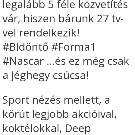
legalább 5 féle közvetítés
vár, hiszen bárunk 27 tv-
vel rendelkezik!
#Bldöntő #Forma1
#Nascar …és ez még csak
a jéghegy csúcsa!
Sport nézés mellett, a
körút legjobb akcióival,
koktélokkal, Deep