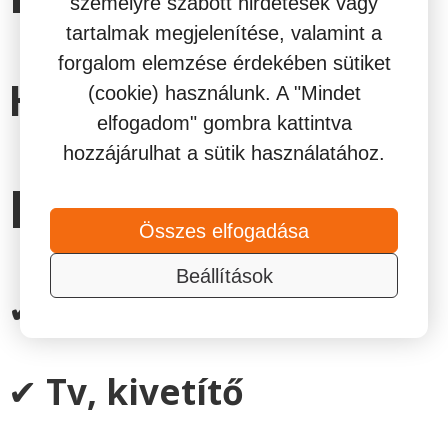
személyre szabott hirdetések vagy
tartalmak megjelenítése, valamint a
forgalom elemzése érdekében sütiket
H-V: 13.00-05.00
(cookie) használunk. A "Mindet
elfogadom" gombra kattintva
hozzájárulhat a sütik használatához.
Extrák
Összes elfogadása
Beállítások
✔
Flipper
✔
Tv, kivetítő