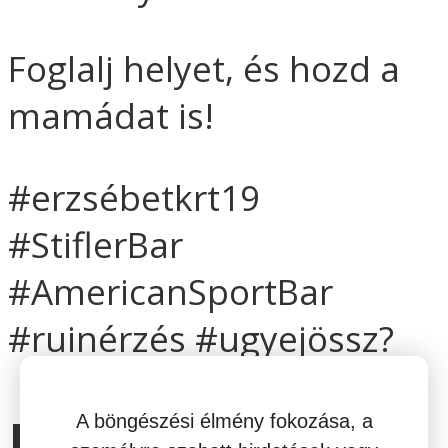
Foglalj helyet, és hozd a
mamádat is!
#erzsébetkrt19
#StiflerBar
#AmericanSportBar
#ruinérzés #ugyejössz?
Nyitvatartás
A böngészési élmény fokozása, a