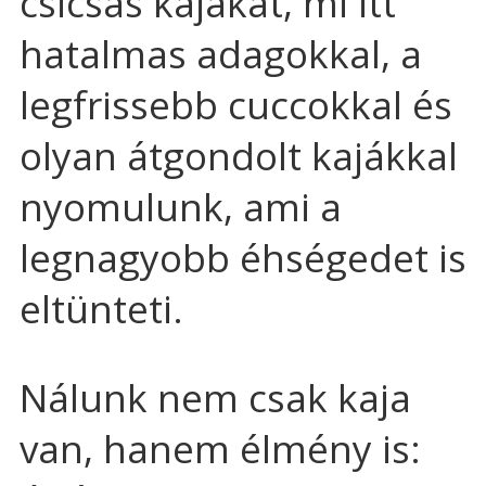
csicsás kajákat, mi itt
hatalmas adagokkal, a
legfrissebb cuccokkal és
olyan átgondolt kajákkal
nyomulunk, ami a
legnagyobb éhségedet is
eltünteti.
Nálunk nem csak kaja
van, hanem élmény is: