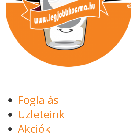
Foglalás
Üzleteink
Akciók